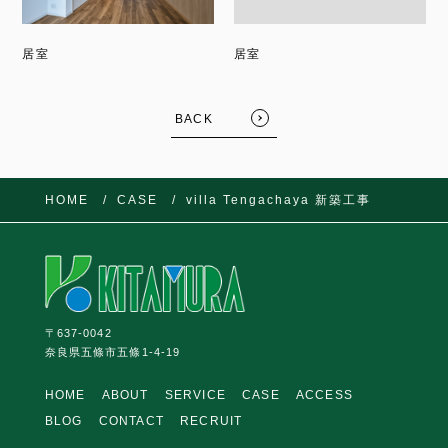
居室
居室
BACK
FOLLOW US:
HOME
CASE
villa Tengachaya 新築工事
〒637-0042
奈良県五條市五條1-4-19
HOME
ABOUT
SERVICE
CASE
ACCESS
BLOG
CONTACT
RECRUIT