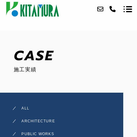
ABOUT
CASE
SERVICE
施工実績
CASE
ACCESS
BLOG
ALL
CONTACT
ARCHITECTURE
RECRUIT
PUBLIC WORKS