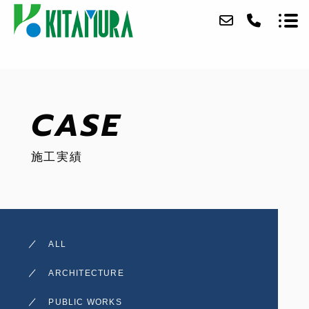
ABOUT
CASE
SERVICE
施工実績
CASE
ACCESS
BLOG
ALL
CONTACT
ARCHITECTURE
RECRUIT
PUBLIC WORKS