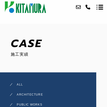
ABOUT
CASE
SERVICE
施工実績
CASE
ACCESS
BLOG
ALL
CONTACT
ARCHITECTURE
RECRUIT
PUBLIC WORKS