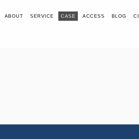
ABOUT
SERVICE
CASE
ACCESS
BLOG
C
ABOUT
SERVICE
CASE
ACCESS
BLOG
CONTACT
RECRUIT