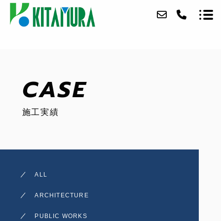
ABOUT
CASE
SERVICE
施工実績
CASE
ACCESS
BLOG
ALL
CONTACT
ARCHITECTURE
RECRUIT
PUBLIC WORKS